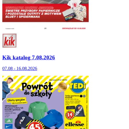
Kik katalog 7.08.2026
07.08 - 16.08.2026