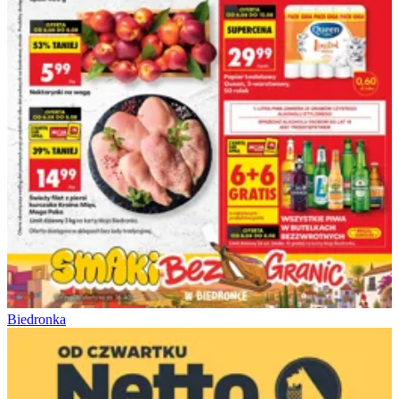
Biedronka