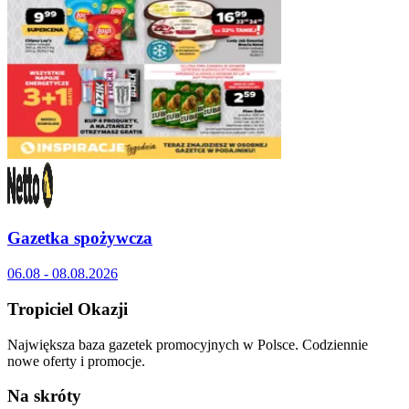
Gazetka spożywcza
06.08 - 08.08.2026
Tropiciel Okazji
Największa baza gazetek promocyjnych w Polsce. Codziennie
nowe oferty i promocje.
Na skróty