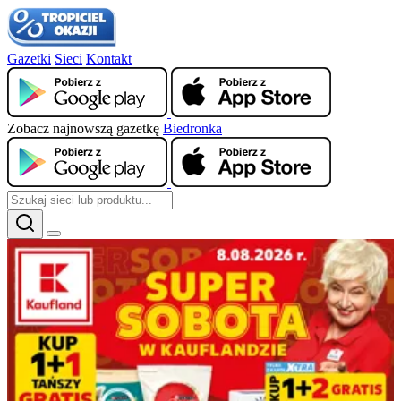
Gazetki
Sieci
Kontakt
Zobacz najnowszą gazetkę
Biedronka